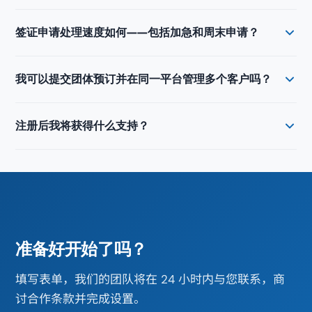
提交订单。您只在下单时付款。
合作伙伴在全部四项服务（电子签证、机场快速通道、eSIM
签证申请处理速度如何——包括加急和周末申请？
及机场接送）享受批发价，最高低于零售价 50%。您的具体
定价级别取决于月业务量和服务组合。提交注册表单后，我
标准越南电子签证申请通常在 5–7 个工作日内处理完毕。对
们的销售团队将在一个工作日内提供个性化报价方案。业务
我可以提交团体预订并在同一平台管理多个客户吗？
于更紧迫的时间要求，我们可在 4 个工作小时内或 1–2–3–4
量越大，条件越优惠。
个工作日内处理加急及当日申请。我们的团队每周 7 天工
可以。
b2b.vietnam-visa.com
门户专为个人和批量订单而
作，包括周末和公共假期，这也是旅行社从其他供应商转向
注册后我将获得什么支持？
建。您可批量提交多个申请，实时追踪状态，直接下载批准
我们的主要原因之一。如您客户的行程临时变更，我们随时
文件。对于每月处理 50–500 份签证的旅游运营商，这消除
保障。
每位合作伙伴都将分配一名专属客户联系人，可通过
了手动跟进并大幅降低管理开销。所有四项服务——电子签
WhatsApp、电话和邮件联系——24/7，包括周末。对于复杂
证、快速通道、eSIM 和接送——均在同一账户下管理。
或高业务量案例，我们在越南的运营团队直接与您协作。您
还可访问帮助中心，以及在入驻后持续跟进的销售代表。您
永远不会独自摸索。
准备好开始了吗？
填写表单，我们的团队将在 24 小时内与您联系，商
讨合作条款并完成设置。