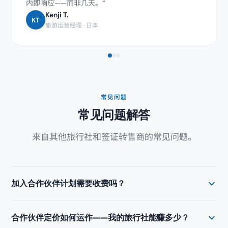
内即响应——而非几天。”
Kenji T.
KT
旅游运营经理 · 日本
常见问题
常见问题解答
来自其他旅行社和签证转售商的常见问题。
加入合作伙伴计划需要收费吗？
不需要——加入完全免费。没有设置费、月订阅费或最低订单
合作伙伴定价如何运作——我的旅行社能赚多少？
要求。您注册后 48 小时内获得门户访问权限，立即以批发价