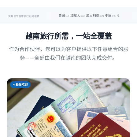
·
·
·
·
·
·
·
美国
加拿大
澳大利亚
中国
香港
台湾
日本
US
CA
AU
CN
HK
TW
JP
受到以下国家旅行社的信赖
越南旅行所需，一站全覆盖
作为合作伙伴，您可以为客户提供以下任意组合的服
务——全部由我们在越南的团队完成交付。
⭐ 最受欢迎