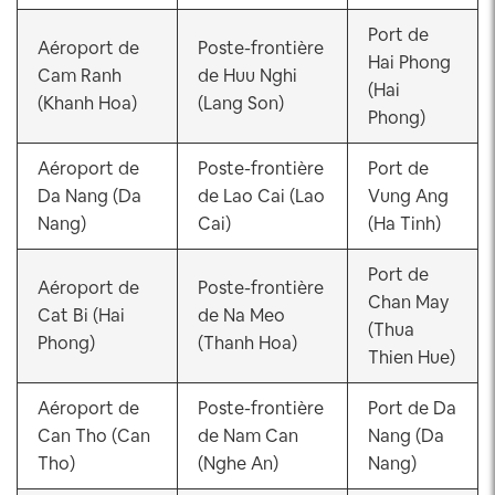
Port de
Aéroport de
Poste-frontière
Hai Phong
Cam Ranh
de Huu Nghi
(Hai
(Khanh Hoa)
(Lang Son)
Phong)
Aéroport de
Poste-frontière
Port de
Da Nang (Da
de Lao Cai (Lao
Vung Ang
Nang)
Cai)
(Ha Tinh)
Port de
Aéroport de
Poste-frontière
Chan May
Cat Bi (Hai
de Na Meo
(Thua
Phong)
(Thanh Hoa)
Thien Hue)
Aéroport de
Poste-frontière
Port de Da
Can Tho (Can
de Nam Can
Nang (Da
Tho)
(Nghe An)
Nang)