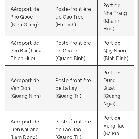
Port de
Aéroport de
Poste-frontière
Nha Trang
Phu Quoc
de Cau Treo
(Khanh
(Kien Giang)
(Ha Tinh)
Hoa)
Aéroport de
Poste-frontière
Port de
Phu Bai (Thua
de Cha Lo
Quy Nhon
Thien Hue)
(Quang Binh)
(Binh Dinh)
Port de
Aéroport de
Poste-frontière
Dung
Van Don
de La Lay
Quat
(Quang Ninh)
(Quang Tri)
(Quang
Ngai)
Port de
Aéroport de
Poste-frontière
Vung Tau
Lien Khuong
de Lao Bao
(Ba Ria-
(Lam Dong)
(Quang Tri)