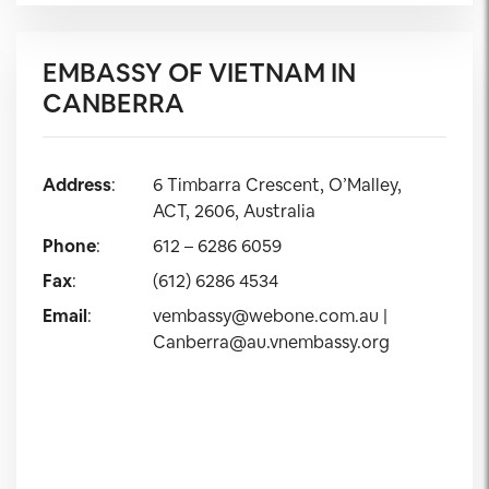
EMBASSY OF VIETNAM IN
CANBERRA
Address
:
6 Timbarra Crescent, O’Malley,
ACT, 2606, Australia
Phone
:
612 – 6286 6059
Fax
:
(612) 6286 4534
Email
:
vembassy@webone.com.au
|
Canberra@au.vnembassy.org