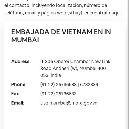
el contacto, incluyendo localización, número de
teléfono, email y página web (si hay), encuéntralo aquí.
EMBAJADA DE VIETNAM EN IN
MUMBAI
Address
:
B-306 Oberoi Chamber New Link
Road Andheri (w), Mumbai 400
053, India
Phone
:
(91-22) 26736688 | 6732339
Fax
:
(91-22) 26736633
Email
:
tlsq.mumbai@mofa.gov.vn