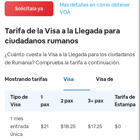
Más detalles en cómo obtener
Solicítala ya
VOA
Tarifa de la Visa a la Llegada para
ciudadanos rumanos
¿Cuánto cuesta la Visa a la Llegada para los ciudadanos
de Rumania? Comprueba la tarifa a continuación.
Mostrando tarifas
Visa
Visa de
para
Turista
Negocios
Tipo de
1
Tarifa de
2 pax
3+ pax
Visa
pax
Estampad
1 mes
entrada
$21
$18.25
$17.25
$0
única