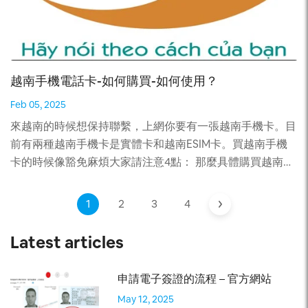
準來確定可靠的越南簽證中心。
照，但這取決於您所在的國家/地區。如果外國遊客的祖國
服務網站 5. 入境越南時要不要給小費 按照越南入境政策無
是 1968 年關於 IDP 的道路交通公約的簽署國之一，則外國
論從航空口岸或陸路口岸入、出境越南，都不要向當地公職
遊客可以使用 IDP。如果您有 1968 年 IDP，您可以購買一
人員支付“小費”。 6. 在越南轉機要不要申請簽證? 參閱此文
份涵蓋您駕駛汽車或摩托車的保險。只是不要忘記隨身攜帶
章： 在越南轉機需要簽證嗎？有什麼注意事項？ TEL/Zalo:
越南手機電話卡-如何購買-如何使用？
您當地的駕駛執照。恭喜你，你是越南的合法司機！ 持有
+84 876461188 微信公眾號： vn876461188 – 中越旅遊橋
美國駕照可以在越南開車嗎？ 不允許在沒有執照的情況下
樑 網站： https://www.vietnam-visa.com/zh-hans/
Feb 05, 2025
在越南駕駛和在該國駕駛您的美國執照。您需要擁有國際駕
FACEBOOK: VietNam-Visa 幫助中國人的一切
來越南的時候想保持聯繫，上網你要有一張越南手機卡。目
駛許可證才能合法前往該國任何地方。如果您想知道如何在
前有兩種越南手機卡是實體卡和越南ESIM卡。買越南手機
越南獲得駕駛執照，請訪問我們的申請頁面並選擇適合您的
卡的時候像豁免麻煩大家請注意4點： 那麼具體購買越南手
IDP 套餐。國際駕照申請簡單明了。 在越南沒有駕照開車是
機卡或者越南ESIM流程怎麼樣？如何使用。越南手機卡多
違法的。 IDP 是國際公認的駕照翻譯。它證明您在本國持有
少錢一張？現在請你們跟Vietnam-visa.com一起了解。 1.
1
2
3
4
有效的駕駛執照。您必須擁有國際駕照才能合法地在越南各
中國手機卡開通漫遊費用多少？ 如果您進入越南離中國一
地開車。當您在逗留期間不會遇到任何問題時，請確保您同
段距離你的中國手機卡就沒有信號了。如果你的手機卡開通
Latest articles
時擁有當地許可證和 IDP。 如何在越南獲得國際駕駛執照？
了國際漫遊業務，到越南也可以正常接收短信，打電話，但
外國機動車駕駛員如果有 IDP，則不必申請越南駕照。如果
是費用較高。如果你的手機卡在國內開通了國際漫遊，費用
您詢問如何以電子版和印刷版的形式在越南獲得國際駕駛執
申請電子簽證的流程 – 官方網站
大概為直播3.99元/分、拔國內5.99元/分、短信1.99元/條左
照，您可以在此處查看我們的申請頁面。購買 IDP 後，您可
May 12, 2025
右，具體諮詢中國移動、聯通、電信營業廳。 所以去越南