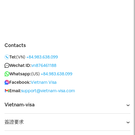
元/條。 （往中國打或發送短信，請在號碼前加撥0086。）
打回國內如何撥號？從國外打往中國的電話，撥 0086 + 區
號 +電話號碼就可以了。 哪裡購買？ 想買越南vinaphone
的手機實體卡你可以在機場，大街上的商店或者在我們能網
站在線購買。 在機場裡面都有VinaPhone的櫃檯，下飛機
在那邊買即可，大街上也很多商店買的，有看到掛
Contacts
VinaPhone牌子的商店，進去問問吧。可以在本網站在線購
Tel:
(VN)
+84.983.638.099
買但是一次要購買至少50張才運送給你們。在機場買的話
Wechat ID:
vn876461188
最大的缺點就是您可能排隊排得很久還有價格都是200000
Whatsapp:
(US)
+84.983.638.099
越南盾以上一張。在大街上買的話沒有服務員會中文不能指
Facebook:
Vietnam Visa
導您安裝。最好是在本網站進行購買但是缺點就是要買至少
50張。 如何充值？ 越南大街小巷掛著VINA PHONE招牌的
Email:
support@vietnam-visa.com
都可以買到充值卡，一般是10W左右越南盾一張，充值卡上
Vietnam-visa
都是越南文，如果自己搞不定，把卡拿回酒店，叫前台幫忙
沖一下。如果真的不願意麻煩別人，也可以自己做，首先刮
簽證要求
開密碼，然後輸入100+密碼+# […]