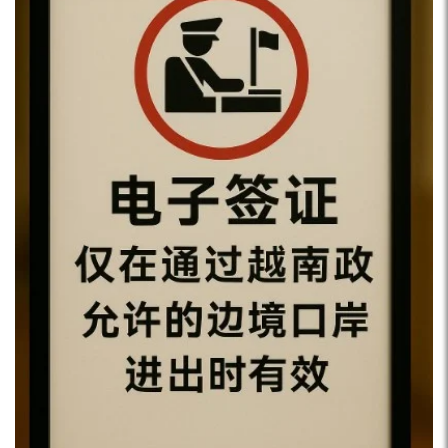
休人員和長期居民的理想目的地，因為他們無需前往其他地
乘客需要在中轉機場完成登機手續、行李托運和安檢等手
方即可獲得優質的醫療服務。 黃金簽證對越南的戰略重要
續，並等待下一班航班的起飛。在某些情況下，旅客還需要
性 Azerai 度假村的銷售與市場總監 Jimmy Tran 強調，推
在中轉機場換乘航空公司或更換機型。 需要注意的是，轉
出黃金簽證將標誌著越南在全球奢華酒店市場地位的關鍵轉
機的時間間隔通常是非常緊張的，因此乘客需要仔細規劃行
折點。他表示，這項提議恰逢其時且富有遠見，將越南從短
程，並留出足夠的時間完成所有必要的手續和等待。此外，
期旅遊目的地轉變為高淨值人士和尋求休閒與投資機會的全
不同國家和地區的入境規定和手續也可能因中轉而發生變
球專業人士的長期居留地。黃金簽證的長期性為國際賓客提
化，因此乘客需要事先了解並遵守相關規定，以避免不必要
供了安全感，這與高端市場的預期相符。 Jimmy Tran 認
的麻煩。 什麼時候要轉機 通常情況下，乘客需要進行轉機
為，從全國層面來看，這項政策將促進奢華酒店、房地產和
的原因有以下幾種： 在越南轉機時要不要去取行李？ 在進
度假村行業的外國直接投資 (FDI)，為當地人創造大量就業
行轉機時，是否需要取行李取決於您的行程和轉機機場的規
機會，並提升越南作為高端生活方式目的地的聲譽。 黃金
定。如果您的轉機是在同一家航空公司的航班上進行的，通
簽證發放的挑戰與注意事項 對於黃金簽證發放的問題，專
常情況下，您的行李將直接轉運到最終目的地，您無需在中
家也強調了潛在的風險，例如房地產價格上漲以及簽證被濫
轉機場取回行李。但是，如果您的轉機涉及不同的航空公
用於洗錢。他們強調，在越南簽發黃金簽證時，必須制定嚴
司，或者您在中轉機場需要停留較長時間，那麼您可能需要
格的標準並進行仔細的篩選。 亞洲旅遊發展研究所所長範
在中轉機場取回行李並重新托運。 此外，如果您的轉機涉
海瓊建議，黃金簽證申請人應擁有可觀的資產或房產，具備
及國際航班和國內航班之間的轉換，您可能需要在中轉機場
在越南旅遊和體驗的良好消費能力，並在科技、金融或製造
取回行李並進行海關和入境手續，然後再次托運行李。 因