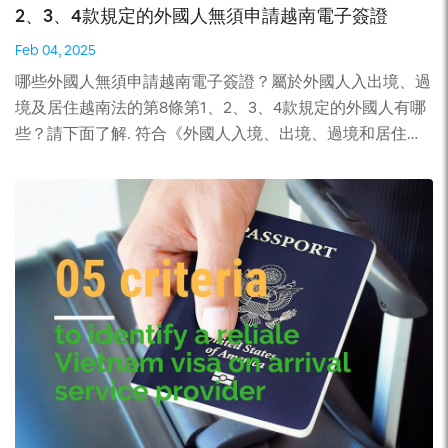
2、3、4款規定的外國人無須申請越南電子簽證
Feb 04, 2025
哪些外國人無須申請越南電子簽證？屬於外國人入出境、過
境及居住越南法的第8條第1、2、3、4款規定的外國人有哪
些？請下面了解. 符合《外國人入境、出境、過境和居住越
南法》第8條第1、2、3和4款規定的外國人，無須申請電子
簽證，但可透過邀請或贊助機構或組織提交向外交部主管機
關提出簽證申請。 代表團成員由越共中央總書記、國家主
席、國會主席、政府總理邀請。 越共中央常委客座代表團
成員、國家副主席、國會副主席、政府副總理、越南祖國陣
線中央委員會主席、最高法院院長，最高人民檢察院檢察
長，國家審計長；客座代表團成員為部長級及同等職務，省
委書記、市委書記、人民議會主席、各省及中央直轄市人民
委員會主席。 外交使團、領事機構、聯合國下屬國際組織
代表機構、政府間組織代表機構成員及其配偶、未滿18歲的
子女、家事工人，依任期 外交使團、領事機構、聯合國所
屬國際組織代表處、政府間組織代表處工作人員；拜訪外交