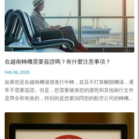
要自己參考然後準備申請資料，自己檢查結果– 不能緊急申
有資格申請黃金簽證併申請永久居留權。 越南旅遊諮詢委
請 透過服務公司申請 服務生是越南當地人服務生會漢語
員會（TAB）於2025年3月25日致函越南總理範明政，提出
24/7協助準時出簽證指導準備申請資料一次可以為多人一同
了一系列促進旅遊業發展的解決方案，其中包括建議發放
申請可以在1-2個工作小時申請到簽證安全付款，有退款的
“黃金簽證”，有效期最長為5至10年，且可延期。 「黃金簽
政策不用擔心寫錯訊息結果出來服務員立即通知你領取詳細
證」是一種長期簽證，持有者可享有多項福利，例如無限次
指導 費用是50美元加急申請加上額外費用。 立即聯絡跟專
出入境、在越南創辦公司、投資和長期居住。此簽證主要針
員直接詢問訊息： LINE/ZALO/TELEGRAM:
對富裕人士、退休人員、專家和投資者。 👉在此查看當前
在越南轉機需要簽證嗎？有什麼注意事項？
+84.983.638.099 微信公眾號： 中越旅游桥梁 參閱： 越南
的越南簽證類型。 什麼時候實施越南黃金簽證方案？ 阿爾
電子簽證的一切事情
瑪卡姆蘭度假村執行長赫伯特·勞比希勒-皮希勒表示：「現
Feb 06, 2025
在是越南發放黃金簽證的最佳時機。」許多入住其位於慶和
如果您是在越南機場僅進行中轉，並且不打算離開機場，通
省的度假村的國際遊客都表示希望在越南長期居住或定期訪
常不需要簽證。但是，您需要確保您的護照和其他旅行文件
問，但簽證問題常常阻礙他們。 外國人希望在越南長期居
是齊全和有效的，特別的是您要詢問您的航空公司的轉機要
留的原因有很多，包括： 許多全球旅客對過度開發的旅遊
求和規定。如果您的航空公司規定在越南轉機不要做簽證您
目的地感到厭倦，轉而尋求越南所提供的——豐富的文化、
便可以不用辦了。 轉機是什麼？ 轉機是指在搭乘航班的過
美麗的自然風光和誘人的投資機會。越南的醫療服務不斷改
程中需要在一個或多個中轉機場停留，換乘另一班航班前往
善，目前在主要城市擁有國際標準的醫院和診所、先進的醫
最終目的地的過程。通常情況下，轉機是因為沒有直飛航班
療設備以及接受過國際培訓的醫生。這些發展使越南成為退
或直飛航班的價格太貴而選擇中轉航班。 在進行轉機時，