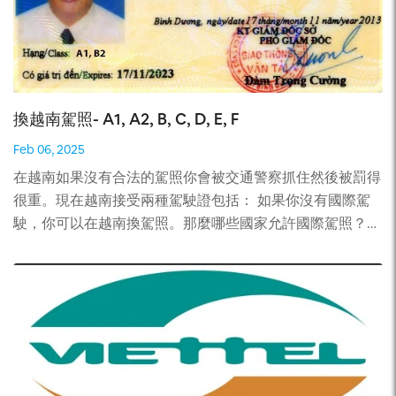
的時間。 4. 越南落地簽證節省費用 雖然網上申請越南簽證
據政府134/2016/NĐ-CP號議定第6條的規定，享受免稅的
可以隨時完成，甚至在晚上，但在越南大使館申請簽證只能
出入境旅客攜帶行李包括： “a) 20度以上酒類物品：1.5公
在大使館工作時間內進行，但您需要花工作日前往大使館，
升或20度以下酒類：2.0公升或含酒精飲料、啤酒：3.0公
因此無法獲得簽證。支付當天的費用，因此如果使用落地簽
升。 對於酒類物品，若入境旅客攜帶容積大於規定容積但
證顯然可以節省一大筆錢。 越南落地簽證的總費用可能高
不超過01公升的酒瓶、酒罐、酒壺（以下簡稱為酒瓶），則
換越南駕照- A1, A2, B, C, D, E, F
於或低於越南大使館簽證的費用。但由於沒有其他費用（差
可享受免稅。超過01公升的，則超出部分按法律規定繳稅。
Feb 06, 2025
旅費、休息日費用），越南落地簽證的費用肯定會更低。 5.
b)香煙：200根或煙草：250克或雪茄：20根； c)數量、種
越南最後一刻簽證及落地簽證 在越南大使館申請越南簽證
在越南如果沒有合法的駕照你會被交通警察抓住然後被罰得
類與出入境目的相符的個人物品； d)總價值不超過1000萬
或電子簽證需要時間，通常需要 3 個工作日。所以，如果你
很重。現在越南接受兩種駕駛證包括： 如果你沒有國際駕
越南盾的其他物品（本款a、b、c點所規定的物品以外）
的航班只提前幾個小時，那麼你就無法通過這些方式獲得簽
駛，你可以在越南換駕照。那麼哪些國家允許國際駕照？如
（不在禁止進口、暫停進口或限制進口的物品清單範圍
證，當然你的所有機票都會被取消，從而造成大量金錢損
何把你的駕照換成越南駕照？駕照換以後有效期多少？在越
內）； 超過徵稅限額的，入境旅客可從其攜帶物品中選出
失。 但使用落地簽證，您只需2個工作小時即可獲得簽證批
南沒有駕照將發生什麼麻煩？此文章會一切指導你。 哪些
享受免稅的物品。 ” 據此，你列出的所有物品均在上述d點
准函，從而避免您的旅程被毀掉。 以下是獲得越南落地簽
國家允許國際駕照？ 67 個國家是 1968 年公約的簽署國。
所規定的物品範圍內，但有一些屬於限制進口的物品。對於
證的 5 個最突出的優勢。您還發現其他的嗎，請與我們分
一些國家不是 1968 年公約的簽署國，而是遵守 1949 年日
藥類物品，海關機關有可能不讓你攜帶入境。 至於被徵稅
享。 即時：目前，當您在谷歌上搜索越南簽證或在線越南
內瓦公約，例如澳大利亞、中國、日本、馬來西亞、加拿
物品的確定，則需要根據你攜帶回國的物品價值，大於
簽證時，您將獲得數百個越南簽證中心的結果。然後您可能
大、美國和英國。居住在未列入 1968 年公約的國家的公民
1000萬越南盾的，你可從攜帶回國的物品中選出享受免稅
會困惑哪個是值得信賴的。如果是這樣，請參考以下 5 個標
即使有 IDP 也不能在越南開車。 您可以使用當地的駕駛執
的物品。 👉下載2023越南入境的攜帶物品政策 4. 越南簽證