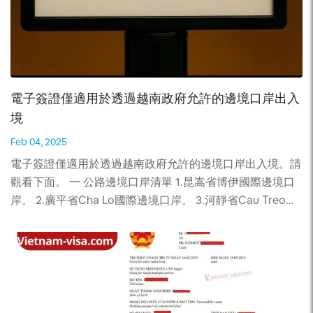
業等領域擁有良好的職業或高級領導職位。此外，他們還應
此，在選擇轉機航班時，建議您事先了解航班和轉機機場的
證明其財務狀況穩定，以確保能夠維持在越南的居留。
規定，以便知道何時需要取回行李並進行重新托運。同時，
AZA Travel 執行長兼河內旅遊協會副主席阮進達補充說，
也建議您將重要的物品和必需品放在手提行李中，以便在任
黃金簽證申請人必須證明其資金安全。越南可以先在已實施
何情況下都能夠方便地獲取。 我們這邊提供替您取行李的
免簽政策的部分國家試行黃金簽證計劃，並專注於歐洲和北
服務請聯絡微信公眾號: vn876461188 – 中越旅遊橋樑 轉機
電子簽證僅適用於透過越南政府允許的邊境口岸出入
美等市場。他還建議，越南可以藉鏡泰國的政策，並根據當
的時候要注意什麼？ 以下是一些越南轉機的注意事項： 總
地情況進行調整。 赫伯特建議，申請人應表現出對越南傳
境
而言之，在進行越南轉機之前，建議您仔細了解越南的入境
統和社區發展的興趣。這些定性標準將確保越南吸引真正尊
政策和要求，以及航空公司和越南轉機政策的規定。如果您
Feb 04, 2025
重和欣賞其文化的個人，而不是僅僅尋求簽證便利的個人。
有任何疑問或需要協助，請諮詢我們。我們是越南大使館的
電子簽證僅適用於透過越南政府允許的邊境口岸出入境。請
試點實施和獨特身份 專家建議，黃金簽證不應先在全國推
委託代理除了提供大家最準確的越南簽證事情的消息還可以
觀看下面。 一 公路邊境口岸清單 1.昆嵩省博伊國際邊境口
行，而應在河內、胡志明市、富國島和峴港等發達地區試
幫助大家快速申請越南簽證。 聯絡方式：
岸。 2.廣平省Cha Lo國際邊境口岸。 3.河靜省Cau Treo國
行。在此期間，越南應加強其服務供應鏈和勞動力素質，以
☎️Tel/Line/Whatsapp/：+84.983.638.099Wechat：
際邊境口岸。 4.諒山省友義國際邊境口岸。 5.堅江省河仙國
提高全球競爭力。 最重要的是，越南不應簡單地複製其他
vn876461188 – 中越旅游桥梁
際邊境口岸。 6.廣治省老堡國際邊境口岸。 7.老街省老街國
國家的做法，而應打造一個能體現其獨特優勢的獨特計畫。
際邊境口岸。 8.廣治省拉萊國際邊境口岸。 9.西寧省木排國
「越南不僅僅是東南亞與泰國、馬來西亞或新加坡並列的另
際邊境口岸。 10.廣寧省芒街國際邊境口岸。 11.邯安省南坎
一個旅遊目的地。越南擁有自己的特色，黃金簽證計劃應該
國際邊境門。 12.清化省納苗國際邊境口岸。 13.安江省永昌
凸顯這一獨特性，」赫伯特總結道。 ► 請繼續關注我們，
國際公路及水路邊境口岸。 14.安江省靜邊國際邊境口岸。