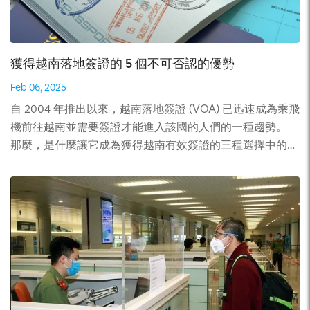
是否 24/7 有效 幾乎所有服務中心，包括越南簽證服務中
心，都有自己的熱線電話為客戶提供支持。他們中的許多人
聲稱他們的熱線每週 7 天、24 小時開放。但這是真的嗎？
獲得越南落地簽證的 5 個不可否認的優勢
當您有緊急需要時，它真的可以 24/7 立即為您提供支持
Feb 06, 2025
嗎？ 做個測試吧！嘗試在晚上（他們的當地時間，越南時
間= GMT+7）給他們打電話，你就會知道答案。當然，您
自 2004 年推出以來，越南落地簽證 (VOA) 已迅速成為乘飛
應該嘗試兩到三次，以確保熱線接線員晚上有時間醒來。 3.
機前往越南並需要簽證才能進入該國的人們的一種趨勢。
閱讀客戶的評論 客戶的評論確實是您信任的重要來源。客
那麼，是什麼讓它成為獲得越南有效簽證的三種選擇中的首
戶對中心的評價始終是中心服務質量的最佳證據。 在將錢
選呢？我們來詳細了解一下。 但在我們開始之前，讓我們
委託給他們之前，請嘗試了解您打算使用的越南簽證中心的
先了解一下什麼是 VOA。 1. 什麼是越南落地簽證？ 越南落
評論。 4. 檢查是否有明確的地址 請記住始終在有明確地址
地簽證是在越南 5 個國際機場（河內的內排機場、胡志明
的中心在線申請越南簽證。否則，如果您遇到問題而未得到
市/西貢的新山一機場、海防的吉碑機場、峴港的峴港機場
解決，您將無法在任何媒體上認領它們。 在哪裡可以找到
和 慶和省的金蘭）。 為了能夠在越南機場獲得簽證印章，
他們的地址：檢查其網站的頁眉、頁腳或“關於/聯繫我們”
旅客需要提前在線申請以獲得簽證批准函。抵達出發機場
部分以獲取他們的地址。 請記住：不要選擇沒有明確地址
後，旅客需要出示該信件登機，然後在抵達越南機場時出示
的代理。 5. 檢查簽證批准函的送達是否保證準確的時間或
該信件接受檢查，並在原始護照上蓋章簽證。 其完整詳細
僅計劃的時間 您可能知道，在谷歌搜索越南簽證後，結果
信息可在此處查看：https://www.vietnam-visa.com/zh-