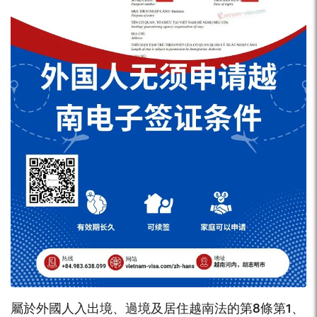
獲取更多更新！ 微信公眾號：中越旅遊橋樑
15.奠邊省西莊國際邊境門。 16.西寧省Xa Mat國際邊境門。
二 航空港列表 吉碑機場登機口。 金蘭機場登機口。 芹苴機
場登機口。 峴港機場登機口。 內排機場登機口。 富國島機
場登機口。 富牌機場登機口。 新山一機場登機口。 雲屯機
場登機口。 壽春機場登機口。 同海機場登機口。 富吉機場
登機口。 蓮花生機場邊境大門。 三 海港列表 1.承天順化省
真梅口岸邊境大門。 2.廣寧省錦普口岸邊境大門。 3.峴港市
峴港港邊境大門。 4.堅江省陽東口岸邊境大門。 5.廣義省阮
富仲口岸邊境大門。 6.廣寧省鴻基港邊境大門。 7.海防港邊
境大門，海防市。 8.清化省宜山口岸邊境大門。 9.慶和省芽
莊港邊境大門。 10.平定省歸仁港邊境大門。 11.胡志明市港
口大門，胡志明市。 12.河靜省永安港邊境大門。 13.頭頓港
邊境大門，巴地頭頓省。
屬於外國人入出境、過境及居住越南法的第8條第1、