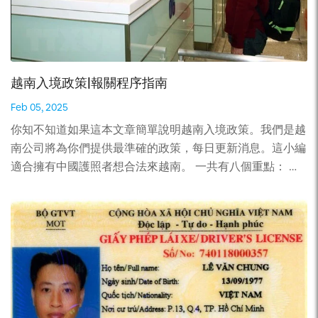
會顯示眾多地址供您選擇。 您可以訪問一些，閱讀他們的
hant/visa-on-arrival/ 2. 越南落地簽證的優勢 儘管如此，由
使用條款，了解他們的處理時間是否明確公佈，他們是否承
於沒有什麼是完美的，越南落地簽證仍然具有以下許多優
諾在某個時間向您交付越南簽證批准函，如果沒有，預計會
點： 1. 越南落地簽證便利 當需要獲得越南簽證時，人們可
向您提供什麼 作為他們的補償。如果您不想閱讀長期的使
能經常想到越南大使館。如果他們住的地方距離使館只有幾
越南入境政策|報關程序指南
用條款，只需打電話給他們，詢問他們的服務政策，例如交
步或幾公里，這不會成為一個令人擔憂的問題。但當你住的
貨時間、保證等。他們沒有任何政策嗎？不要選擇。 以下
地方離使館較遠時，這個問題就會出現。他們可能會感到有
Feb 05, 2025
是確定值得信賴的越南簽證服務中心的 5 個基本標準，您應
點猶豫。 然而，越南落地簽證可以解決所有這些問題。它
你知不知道如果這本文章簡單說明越南入境政策。我們是越
該將資金委託該中心辦理越南簽證。 您認為有哪個網站完
的申請不需要您前往大使館。您可以在家中、辦公室甚至在
南公司將為你們提供最準確的政策，每日更新消息。這小編
全符合這些標準嗎？讓我們向您展示一個 – Vietnam-
回家的路上申請一個，前提是您有聯網設備。 2. 申請越南
適合擁有中國護照者想合法來越南。 一共有八個重點： 👉
visa.com。該公司自 2007 年起由總部位於河內的 Vietnam
落地簽證的簡便性 通過越南大使館申請簽證的典型程序包
查看越南簽證的2025年最新的政策 1. 外國人可以通過哪個
Discovery Travel JSC […]
括： 你覺得有點複雜嗎？您可以完全避免越南落地簽證的
口岸入境越南？ 對於入境越南有兩個方式。你可以陸路走
這種共謀，您只需： 2. 在線支付服務費，然後在1或2個工
也可以乘坐飛機去。點擊這文章了解詳情 2. 用哪些材料可
作日內通過電子郵件收到簽證批准函。 3. 抵達越南機場
以入境越南？ 大家可以使用下面的材料通關： 3.越南報關
後，出示該信件並以現金支付蓋章費，即可在護照上蓋章簽
程序指南 根據國會於2016年04月06日頒發的進出口稅法
證。 因此，您根本不需要前往申請簽證。 3. 申請越南落地
（編號：107/2016/QH13）第2條的規定，在越南邊境、口
簽證節省時間 由於申請越南落地簽證根本不需要任何旅
岸進口的物品被徵收進口稅。但根據進出口稅法第16條第1
行，這絕對為您節省了大量前往大使館、回國然後再次旅行
款的規定，入境旅客免稅行李范圍內的物品免徵進口稅。根