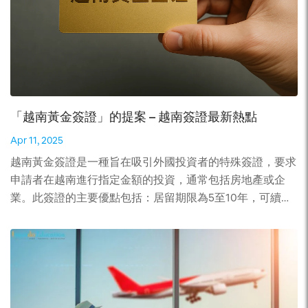
碼將發送給申請人； 2. 第二步：審查申請單信息 填寫申請
單後，您必要進行第二步驟就是需要進行審查您已經填寫的
申請單資訊。這一步十分重要。你的申請單若有任何錯誤都
可能引起申請單不被通過的情況。 3. 第三步：支付申請費
用 審查資訊後，請繼續在第三步驟進行支付費用完成申請
程序。具體費用在這個階段才結算。您點擊支付按鈕然後按
「越南黃金簽證」的提案 – 越南簽證最新熱點
指導付費就可以。 4. 申請後查看結果的方法 在電子簽證搜
Apr 11, 2025
尋選單中輸入註冊碼、註冊電子郵件和出生日期即可查看結
果。 如果電子簽證獲得批准，請列印電子簽證以進/出越
越南黃金簽證是一種旨在吸引外國投資者的特殊簽證，要求
南。 注意：如果有任何缺失或不正確/身份不明的訊息，您
申請者在越南進行指定金額的投資，通常包括房地產或企
的申請將不會被接受。 5. 越南電子簽證官方網站 6. 自己申
業。此簽證的主要優點包括：居留期限為5至10年，可續
請還是拜託代辦簽證機構？ 自己申請越南電子簽證的費用
簽，允許家庭成員一起申請，並提供便利的入境手續。越南
比較便宜一點兒。但自己申請不能一次為多人申請，而且只
黃金簽證不僅促進了經濟發展，也吸引了大量外資。現在越
透過服務公司申請大家才可以緊急申請到簽證 （ 最快只要
南還沒有正式發放此類簽證而還在提案審查過程中。 越南
1-2個工作天） 。 下面是比較的表格： 申請方式 優點 缺點
黃金簽證是什麼？ 如上面所說， 黃金簽證是當投資者在簽
自己申請 費用：25美元 – 官方網站只有英文沒有漢語– 容易
發此類簽證的國家投資了一定數額的資金時，向外國投資者
寫錯訊息– 沒有退款的政策– 每次申請只能為一個人申請–
頒發的定居簽證。如果您符合政府的要求，您和您的家人將