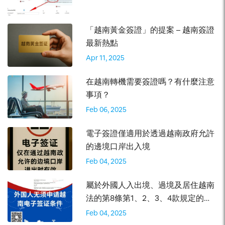
以在兩個小時後快速獲得數字副本。至於印刷版，如果您住
以前，推薦你選擇購買一個合適的越南手機卡。 2. 越南手
在美國境內，則可以在 15 天后獲得 IDP，如果您住在美國
機卡的各種類: Viettel, Vinaphone, Mobifone 外國人目前
境外，則可以在一個月之後獲得 IDP。 在修訂後的 1968 年
「越南黃金簽證」的提案 – 越南簽證
可以購買越南手機卡 – Vietnam Travel Sim是專門為外國遊
道路交通公約中，IDP 的有效期應僅為三年或更短。您可以
最新熱點
客、外國商務來到越南想使用電話在國內和國際的產品，有
根據您的目的和在越南逗留的時間來選擇。如果您計劃在未
Apr 11, 2025
短期有效的手機卡， 帶有 在越南想使用 3G 和 4G 互聯網
來三年內再次前往越南，那麼適合您的 IDP 申請包是自簽發
大家可以選擇三家最大的運營商品牌之一如下：
在越南轉機需要簽證嗎？有什麼注意
之日起有效期為三年的 IDP。但是，如果您計劃僅去越南
Vinaphone 介紹VinaPhone屬於越南郵電集團（VNPT）
事項？
90 天或更短時間，選擇有效期為一年的 IDP 是一個實際的
VNPT VinaPhone 擁有超過 15,000 名銷售人員和超過
選擇。 誰可以在越南換駕照？ 如果你沒有國際駕駛，你也
Feb 06, 2025
103,000 個營業點的業務網絡，遍布 63 個城市和省份，擁
不用擔心，你可以換越南駕照。根據越南法律，具體在
有 100,000 個 BTS 基站（2G/3G/4G）。 網站
電子簽證僅適用於透過越南政府允許
2017年12號通知的第三十七條第五款規定，允許進行駕駛
http://vinaphone.com.vn/ 價格 內無話費，需要選擇充值
的邊境口岸出入境
證更換的對象包括 （為了方便大家把握相關規定，關鍵的
卡充值，該卡僅支持vinaphone手機的製式（gsm,wcdma)
地方，小編附上越南語原文，下同。） 如此，只要你的家
Feb 04, 2025
的才能使用，電信手機跟定制機暫不支持使用此卡。卡背後
屬符合以上條件之一，就可以更換越南駕駛證。 […]
第二排84開頭的數字即為本機號碼。 激活方式 不用激活，
屬於外國人入出境、過境及居住越南
插卡就能使用 資費詳情：越南全境無漫遊，越南境內全境
法的第8條第1、2、3、4款規定的外
接聽免費，越南當地主叫才0.2元人民幣左右/分鐘。打回中
國人無須申請越南電子簽證
Feb 04, 2025
國約1.5元/分鐘，發短信約1元幣/條，越南境內短信約0.2