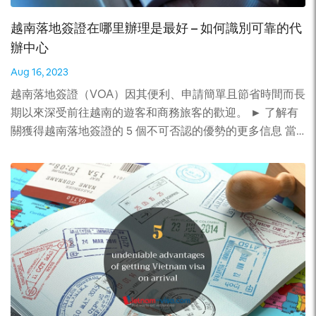
代表機構、領事機構、聯合國所屬國際組織代表機構、政府
越南落地簽證在哪里辦理是最好 – 如何識別可靠的代
間組織代表機構成員。 所以如果您符合上面所說的案例之
辦中心
一便不須申請越南電子簽證了。
Aug 16, 2023
越南落地簽證（VOA）因其便利、申請簡單且節省時間而長
期以來深受前往越南的遊客和商務旅客的歡迎。 ► 了解有
關獲得越南落地簽證的 5 個不可否認的優勢的更多信息 當
今市場上有很多中心提供 VOA 服務。因此，問題是如何找
到一個可靠的機構來信任我們的資金。在這篇短文中，我們
向您推薦測試越南簽證中心的 5 個標準。 1. 確定他們在
VOA 服務市場運營了多久 經驗在各個方面都起著非常重要
的作用。它來自於實驗或實際做事。它還來自於你如何解決
你在路上遇到的問題。 對於越南簽證中心來說，經驗變得
異常重要，因為他們與來自世界各地不同國家、面臨不同緊
急情況的遠距離客戶合作。當然，體驗時間越長，中心的表
現就越好。 因此，確定可靠的越南簽證中心的首要標準是
確定它們在市場上建立和運營的時間。 2. 測試他們的熱線