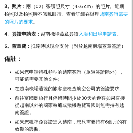
3。照片：
兩（02）張護照尺寸（4×6 cm）的照片。近期
拍照以及拍照時不佩戴眼睛。查看詳細在辦理
越南簽證需要
的照片的要求
。
4。簽證申請表：
越南機場蓋章簽證
入境和出境申請表
。
5。蓋章費：
抵達時以現金支付（對於越南機場蓋章簽證）
備註：
如果您申請特殊類型的越南簽證（旅遊簽證除外），
可能還需要其他文件;
在越南機場過境的旅客應檢查航空公司的簽證要求;
前往富國島旅行且停留時間少於30天的遊客如果直接
從越南以外的國家乘船或飛機遊覽富國則無需持有越
南簽證。
如果您獲準免簽證進入越南，您只需要持有6個月的有
效期的護照。