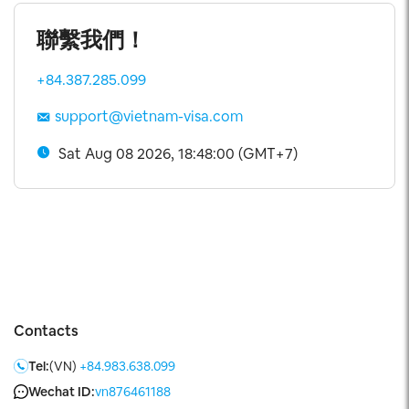
聯繫我們！
+84.387.285.099
support@vietnam-visa.com
Sat Aug 08 2026, 18:48:00 (GMT+7)
Contacts
Tel:
(VN)
+84.983.638.099
Wechat ID:
vn876461188