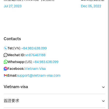
Jul 27, 2023
Dec 05, 2022
Contacts
Tel:
(VN)
+84.983.638.099
Wechat ID:
vn876461188
Whatsapp:
(US)
+84.983.638.099
Facebook:
Vietnam Visa
Email:
support@vietnam-visa.com
Vietnam-visa
簽證要求