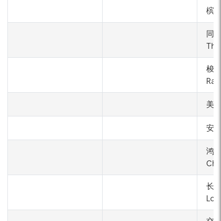
槟禄
同塔
Th
梭艾
Rap
美泰
安泰
鸿钟
Ch
长隆
Lon