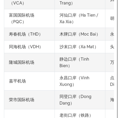
（VCA）
Trang）
富国国际机场
河仙口岸（Ha Tien /
胡
（PQC）
Xa Xia）
寿春机场（THD）
木牌口岸（Moc Bai）
永安
同海机场（VDH）
沙末口岸（Xa Mat）
头顿
静边口岸（Tinh
隆城国际机场
万家
Bien）
永昌口岸（Vinh
点田
嘉平机场
Xuong）
Die
同登口岸（Dong
荣市国际机场
海盛
Dang）
老街口岸（铁路）