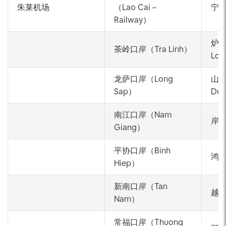
朱莱机场
（Lao Cai –
宁平
Railway）
炉门
茶岭口岸（Tra Linh）
Lo 
龙萨口岸（Long
山阳
Sap）
Du
南江口岸（Nam
岸港
Giang）
平协口岸（Binh
鸿拉
Hiep）
新南口岸（Tan
越门
Nam）
常福口岸（Thuong