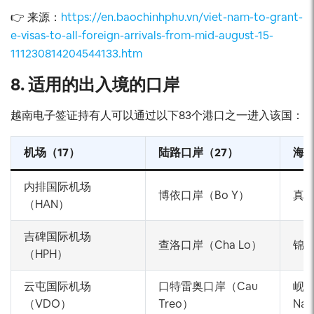
👉 来源：
https://en.baochinhphu.vn/viet-nam-to-grant-
e-visas-to-all-foreign-arrivals-from-mid-august-15-
111230814204544133.htm
8. 适用的出入境的口岸
越南电子签证持有人可以通过以下83个港口之一进入该国：
机场（17）
陆路口岸（27）
海港
内排国际机场
博依口岸（Bo Y）
真美
（HAN）
吉碑国际机场
查洛口岸（Cha Lo）
锦普
（HPH）
云屯国际机场
口特雷奥口岸（Cau
岘港
（VDO）
Treo）
Na