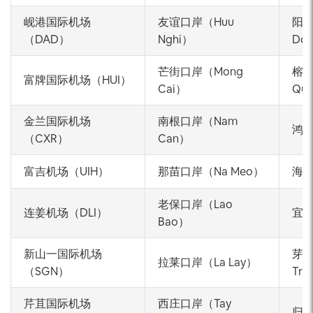
岘港国际机场
友谊口岸（Huu
阳东
（DAD）
Nghi）
Do
芒街口岸（Mong
榕橘
富牌国际机场（HUI）
Cai）
Qu
金兰国际机场
南根口岸（Nam
鸿基
（CXR）
Can）
富吉机场（UIH）
那苗口岸（Na Meo）
海防
老保口岸（Lao
连姜机场（DLI）
宜山
Bao）
新山一国际机场
芽庄
拉莱口岸（La Lay）
（SGN）
Tra
芹苴国际机场
西庄口岸（Tay
归仁