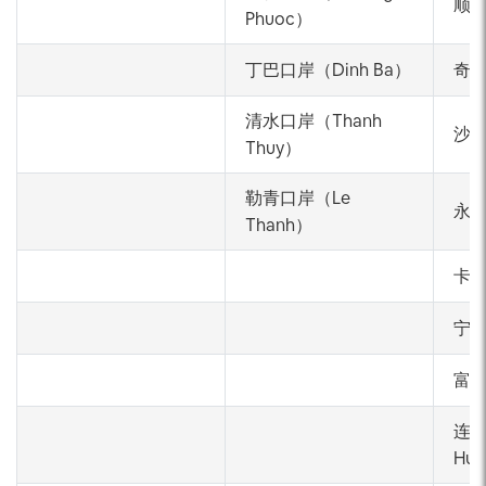
顺安
Phuoc）
丁巴口岸（Dinh Ba）
奇河
清水口岸（Thanh
沙旗
Thuy）
勒青口岸（Le
永罗
Thanh）
卡纳
宁主
富贵
连香
Hu