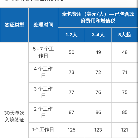
全包费用（美元/人）— 已包含政
府费用和增值税
签证类型
处理时间
1-2人
3-4人
5人起
5 - 7 个工
50
49
48
作日
4 个工作
73
72
71
日
3 个工作
77
76
75
日
2 个工作
87
86
85
30天单次
日
入境签证
1个工作日
125
123
121