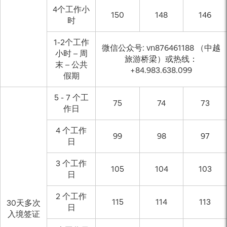
4个工作小
150
148
146
时
1-2个工作
微信公众号: vn876461188 （中越
小时 – 周
旅游桥梁）或热线：
末 – 公共
+84.983.638.099
假期
5 - 7 个工
75
74
73
作日
4 个工作
99
98
97
日
3 个工作
105
104
103
日
2 个工作
115
114
113
30天多次
日
入境签证