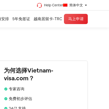
Help Center
简体中文
繁体中文
游安排
5年免签证
越南居留卡-TRC
马上申请
简体中文
越南语
法语
西班牙语
英语
为何选择Vietnam-
visa.com？
专家咨询
免费初步评估
24/7 支持