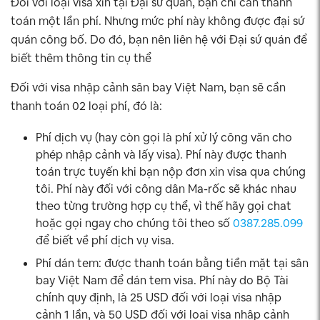
Đối với loại visa xin tại Đại sứ quán, bạn chỉ cần thanh
toán một lần phí. Nhưng mức phí này không được đại sứ
quán công bố. Do đó, bạn nên liên hệ với Đại sứ quán để
biết thêm thông tin cụ thể
Đối với visa nhập cảnh sân bay Việt Nam, bạn sẽ cần
thanh toán 02 loại phí, đó là:
Phí dịch vụ (hay còn gọi là phí xử lý công văn cho
phép nhập cảnh và lấy visa). Phí này được thanh
toán trực tuyến khi bạn nộp đơn xin visa qua chúng
tôi. Phí này đối với công dân Ma-rốc sẽ khác nhau
theo từng trường hợp cụ thể, vì thế hãy gọi chat
hoặc gọi ngay cho chúng tôi theo số
0387.285.099
để biết về phí dịch vụ visa.
Phí dán tem: được thanh toán bằng tiền mặt tại sân
bay Việt Nam để dán tem visa. Phí này do Bộ Tài
chính quy định, là 25 USD đối với loại visa nhập
cảnh 1 lần, và 50 USD đối với loại visa nhập cảnh