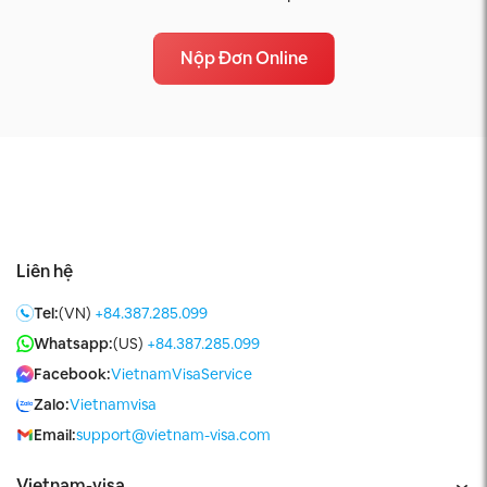
Nộp Đơn Online
Liên hệ
Tel:
(VN)
+84.387.285.099
Whatsapp:
(US)
+84.387.285.099
Facebook:
VietnamVisaService
Zalo:
Vietnamvisa
Email:
support@vietnam-visa.com
Vietnam-visa