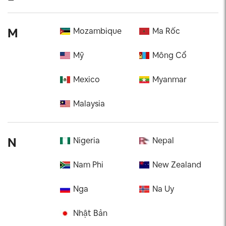
M
Mozambique
Ma Rốc
Mỹ
Mông Cổ
Mexico
Myanmar
Malaysia
N
Nigeria
Nepal
Nam Phi
New Zealand
Nga
Na Uy
Nhật Bản