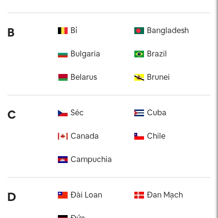
B
Bỉ
Bangladesh
Bulgaria
Brazil
Belarus
Brunei
C
Séc
Cuba
Canada
Chile
Campuchia
D
Đài Loan
Đan Mạch