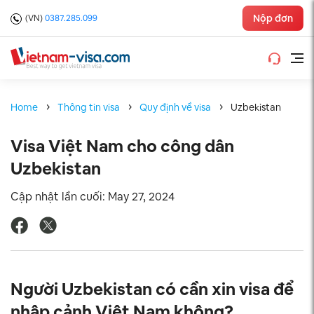
Nộp đơn
(VN)
0387.285.099
Home
Thông tin visa
Quy định về visa
Uzbekistan
Visa Việt Nam cho công dân
Uzbekistan
Cập nhật lần cuối: May 27, 2024
Người Uzbekistan có cần xin visa để
nhập cảnh Việt Nam không?