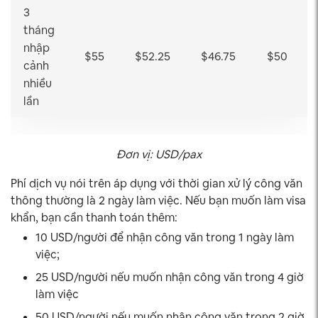
3
tháng
nhập
$55
$52.25
$46.75
$50
cảnh
nhiều
lần
Đơn vị: USD/pax
Phí dịch vụ nói trên áp dụng với thời gian xử lý công văn
thông thường là 2 ngày làm việc. Nếu bạn muốn làm visa
khẩn, bạn cần thanh toán thêm:
10 USD/người để nhận công văn trong 1 ngày làm
việc;
25 USD/người nếu muốn nhận công văn trong 4 giờ
làm việc
50 USD/người nếu muốn nhận công văn trong 2 giờ