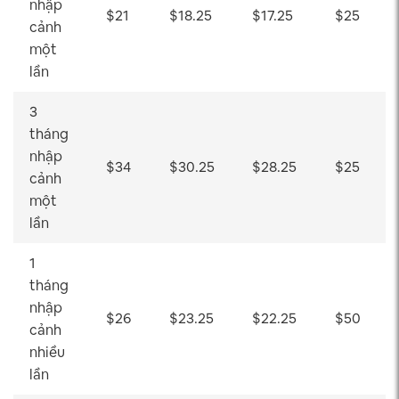
nhập
$21
$18.25
$17.25
$25
cảnh
một
lần
3
tháng
nhập
$34
$30.25
$28.25
$25
cảnh
một
lần
1
tháng
nhập
$26
$23.25
$22.25
$50
cảnh
nhiều
lần