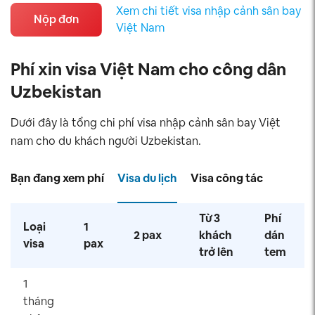
Xem chi tiết visa nhập cảnh sân bay
Nộp đơn
Việt Nam
Phí xin visa Việt Nam cho công dân
Uzbekistan
Dưới đây là tổng chi phí visa nhập cảnh sân bay Việt
nam cho du khách người Uzbekistan.
Bạn đang xem phí
Visa du lịch
Visa công tác
Từ 3
Phí
Loại
1
2 pax
khách
dán
visa
pax
trở lên
tem
1
tháng