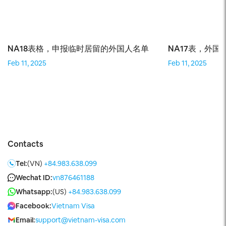
的
NA18表格，申报临时居留的外国人名单
NA17表，外
Feb 11, 2025
Feb 11, 2025
Contacts
Tel:
(VN)
+84.983.638.099
Wechat ID:
vn876461188
Whatsapp:
(US)
+84.983.638.099
Facebook:
Vietnam Visa
Email:
support@vietnam-visa.com