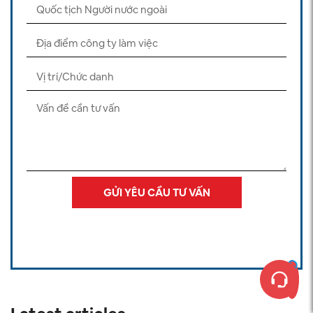
GỬI YÊU CẦU TƯ VẤN