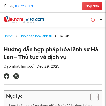
Nộp đơn
(VN)
0387.285.099
Home
Hợp pháp hóa lãnh sự
Hà Lan
Hướng dẫn hợp pháp hóa lãnh sự Hà
Lan – Thủ tục và dịch vụ
Cập nhật lần cuối: Dec 29, 2025
Mục lục
1. Làm thế nào để sử dụng giấy tờ của Việt Nam tại Hà