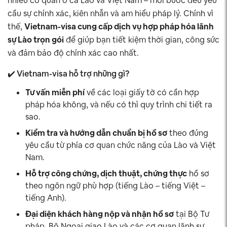
nhiều cơ quan ở cả Lào và Việt Nam – mỗi bước đều yêu
cầu sự chính xác, kiên nhẫn và am hiểu pháp lý. Chính vì
thế,
Vietnam-visa cung cấp dịch vụ hợp pháp hóa lãnh
sự Lào trọn gói
để giúp bạn tiết kiệm thời gian, công sức
và đảm bảo độ chính xác cao nhất.
✔️ Vietnam-visa hỗ trợ những gì?
Tư vấn miễn phí
về các loại giấy tờ có cần hợp
pháp hóa không, và nếu có thì quy trình chi tiết ra
sao.
Kiểm tra và hướng dẫn chuẩn bị hồ sơ
theo đúng
yêu cầu từ phía cơ quan chức năng của Lào và Việt
Nam.
Hỗ trợ công chứng, dịch thuật, chứng thực
hồ sơ
theo ngôn ngữ phù hợp (tiếng Lào – tiếng Việt –
tiếng Anh).
Đại diện khách hàng nộp và nhận hồ sơ
tại Bộ Tư
pháp, Bộ Ngoại giao Lào và các cơ quan lãnh sự