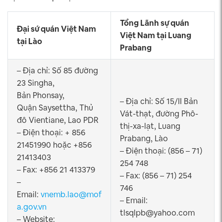
Tổng Lãnh sự quán
Đại sứ quán Việt Nam
Việt Nam tại Luang
tại Lào
Prabang
– Địa chỉ: Số 85 đường
23 Singha,
Bản Phonsay,
– Địa chỉ: Số 15/II Bản
Quận Saysettha, Thủ
Vát-thạt, đường Phô-
đô Vientiane, Lao PDR
thị-xa-lạt, Luang
– Điện thoại: + 856
Prabang, Lào
21451990 hoặc +856
– Điện thoại: (856 – 71)
21413403
254 748
– Fax: +856 21 413379
– Fax: (856 – 71) 254
–
746
Email:
vnemb.lao@mof
– Email:
a.gov.vn
tlsqlpb@yahoo.com
– Website: