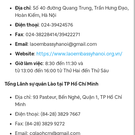
Địa chỉ
: Số 40 đường Quang Trung, Trần Hưng Đạo,
Hoàn Kiếm, Hà Nội
Điện thoại
: 024-39424576
Fax
: 024-38228414/39422271
Email
:
laoembassyhanoi@gmail.com
Website
:
https://www.laoembassyhanoi.org.vn/
Giờ làm việc
: 8:30 đến 11:30 và
từ 13:00 đến 16:00 từ Thứ Hai đến Thứ Sáu
Tổng Lãnh sự quán Lào tại TP Hồ Chí Minh
Địa chỉ: 93 Pasteur, Bến Nghé, Quận 1, TP Hồ Chí
Minh
Điện thoại: (84-28) 3829 7667
Fax: (84-28) 3829 9272
Email:
cglaohcm@gmail.com