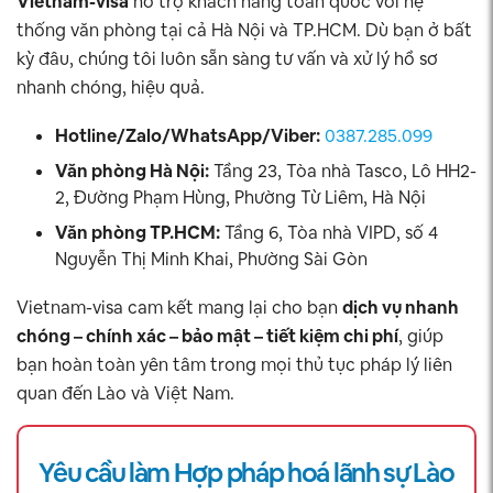
Vietnam-visa
hỗ trợ khách hàng toàn quốc với hệ
thống văn phòng tại cả Hà Nội và TP.HCM. Dù bạn ở bất
kỳ đâu, chúng tôi luôn sẵn sàng tư vấn và xử lý hồ sơ
nhanh chóng, hiệu quả.
Hotline/Zalo/WhatsApp/Viber:
0387.285.099
Văn phòng Hà Nội:
Tầng 23, Tòa nhà Tasco, Lô HH2-
2, Đường Phạm Hùng, Phường Từ Liêm, Hà Nội
Văn phòng TP.HCM:
Tầng 6, Tòa nhà VIPD, số 4
Nguyễn Thị Minh Khai, Phường Sài Gòn
Vietnam-visa cam kết mang lại cho bạn
dịch vụ nhanh
chóng – chính xác – bảo mật – tiết kiệm chi phí
, giúp
bạn hoàn toàn yên tâm trong mọi thủ tục pháp lý liên
quan đến Lào và Việt Nam.
Yêu cầu làm Hợp pháp hoá lãnh sự Lào